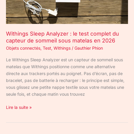
du
capteur
de
sommeil
Withings Sleep Analyzer : le test complet du
sous
capteur de sommeil sous matelas en 2026
matelas
en
Objets connectés
,
Test
,
Withings
/
Gauthier Phion
2026
Le Withings Sleep Analyzer est un capteur de sommeil sous
matelas que Withings positionne comme une alternative
directe aux trackers portés au poignet. Pas d’écran, pas de
bracelet, pas de batterie à recharger : le principe est simple,
vous glissez une petite nappe textile sous votre matelas une
seule fois, et chaque matin vous trouvez
Lire la suite »