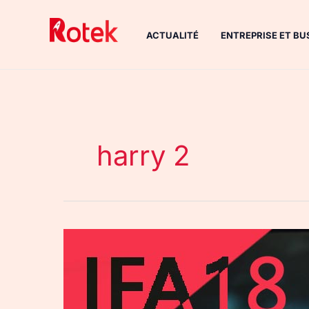
Aller
au
ACTUALITÉ
ENTREPRISE ET BU
contenu
harry 2
IFA
2018
:
trois