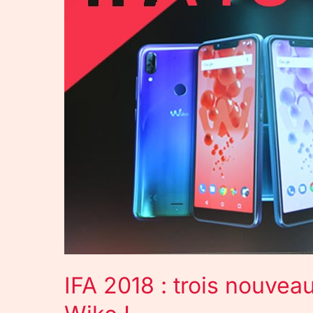
nouveaux
smartphones
chez
Wiko
!
IFA 2018 : trois nouve