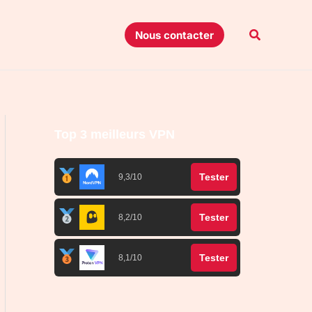
Recherche
Nous contacter
Top 3 meilleurs VPN
Tester
9,3/10
Tester
8,2/10
Tester
8,1/10