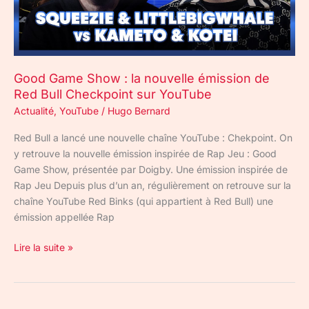
de
Red
Bull
Checkpoint
Good Game Show : la nouvelle émission de
sur
Red Bull Checkpoint sur YouTube
YouTube
Actualité
,
YouTube
/
Hugo Bernard
Red Bull a lancé une nouvelle chaîne YouTube : Chekpoint. On
y retrouve la nouvelle émission inspirée de Rap Jeu : Good
Game Show, présentée par Doigby. Une émission inspirée de
Rap Jeu Depuis plus d’un an, régulièrement on retrouve sur la
chaîne YouTube Red Binks (qui appartient à Red Bull) une
émission appellée Rap
Lire la suite »