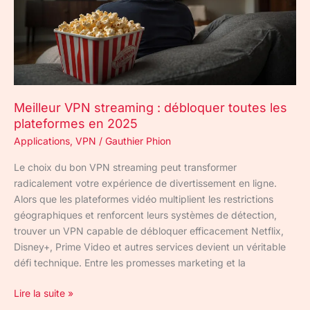
plateformes
en
2025
Meilleur VPN streaming : débloquer toutes les
plateformes en 2025
Applications
,
VPN
/
Gauthier Phion
Le choix du bon VPN streaming peut transformer
radicalement votre expérience de divertissement en ligne.
Alors que les plateformes vidéo multiplient les restrictions
géographiques et renforcent leurs systèmes de détection,
trouver un VPN capable de débloquer efficacement Netflix,
Disney+, Prime Video et autres services devient un véritable
défi technique. Entre les promesses marketing et la
Lire la suite »