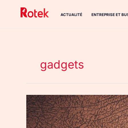
Aller
au
ACTUALITÉ
ENTREPRISE ET BU
contenu
gadgets
Santé
mentale
:
6