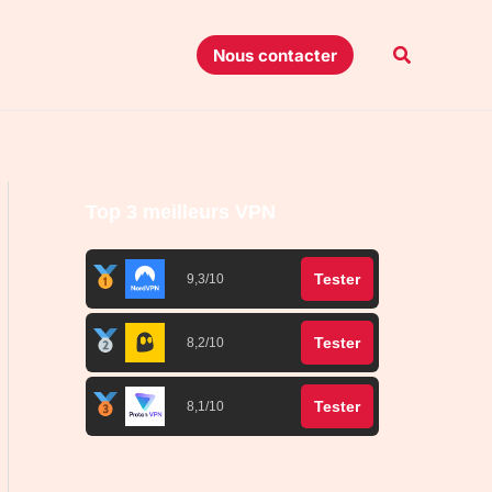
Recherche
Nous contacter
Top 3 meilleurs VPN
Tester
9,3/10
Tester
8,2/10
Tester
8,1/10