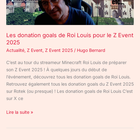
le
Z
Event
2025
Les donation goals de Roi Louis pour le Z Event
2025
Actualité
,
Z Event
,
Z Event 2025
/
Hugo Bernard
C’est au tour du streameur Minecraft Roi Louis de préparer
son Z Event 2025 ! À quelques jours du début de
l’événement, découvrez tous les donation goals de Roi Louis.
Retrouvez également tous les donation goals du Z Event 2025
sur Rotek (ou presque) ! Les donation goals de Roi Louis C’est
sur X ce
Lire la suite »