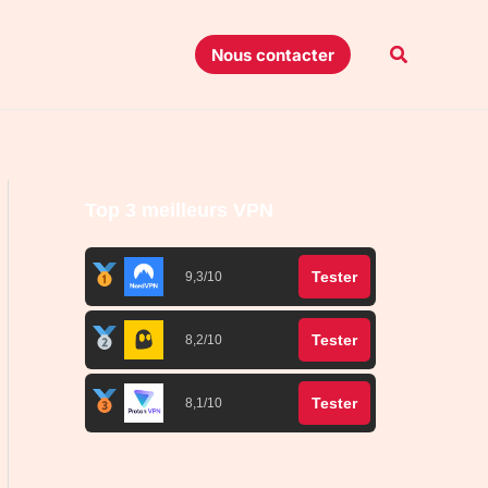
Recherche
Nous contacter
Top 3 meilleurs VPN
Tester
9,3/10
Tester
8,2/10
Tester
8,1/10