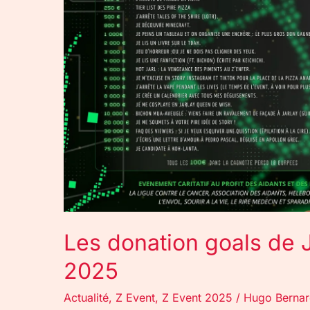
JarlSpunk
pour
le
Z
Event
2025
Les donation goals de 
2025
Actualité
,
Z Event
,
Z Event 2025
/
Hugo Berna