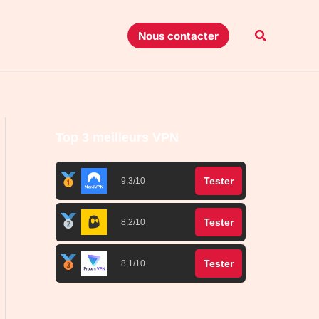
Recherche
Nous contacter
Top 3 meilleurs VPN
Tester
9,3/10
Tester
8,2/10
Tester
8,1/10