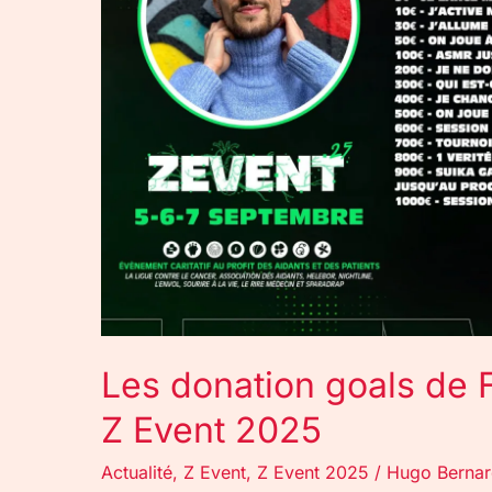
Flavien
Alexzander
pour
le
Z
Event
2025
Les donation goals de 
Z Event 2025
Actualité
,
Z Event
,
Z Event 2025
/
Hugo Berna