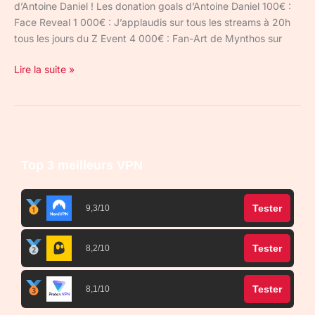
d’Antoine Daniel ! Les donation goals d’Antoine Daniel 100€ :
Face Reveal 1 000€ : J’applaudis sur tous les streams à 20h
tous les jours du Z Event 4 000€ : Fan-Art de Mynthos sur
Lire la suite »
Top 3 meilleurs VPN
Tester
9,3/10
Tester
8,2/10
Tester
8,1/10