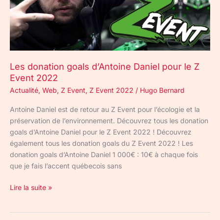
le
Z
Event
2022
Les donation goals d’Antoine Daniel pour le Z
Event 2022
Actualité
,
Web
,
Z Event
,
Z Event 2022
/
Hugo Bernard
Antoine Daniel est de retour au Z Event pour l’écologie et la
préservation de l’environnement. Découvrez tous les donation
goals d’Antoine Daniel pour le Z Event 2022 ! Découvrez
également tous les donation goals du Z Event 2022 ! Les
donation goals d’Antoine Daniel 1 000€ : 10€ à chaque fois
que je fais l’accent québecois sans
Lire la suite »