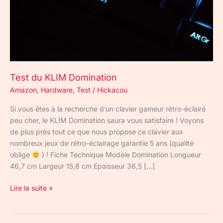
Test du KLIM Domination
Amazon
,
Hardware
,
Test
/
Hickacou
Si vous êtes à la recherche d’un clavier gameur rétro-éclairé
peu cher, le KLIM Domination saura vous satisfaire ! Voyons
de plus près tout ce que nous propose ce clavier aux
nombreux jeux de rétro-éclairage garantie 5 ans (qualité
oblige
) ! Fiche Technique Modèle Domination Longueur
46,7 cm Largeur 15,8 cm Epaisseur 36,5 […]
Lire la suite »