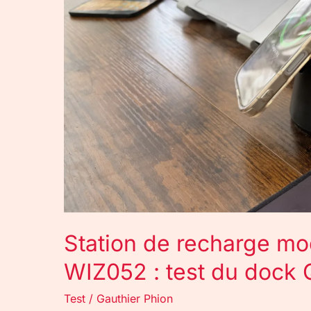
Belkin
UltraCharge
WIZ052
:
test
du
dock
Qi2
25W
3-
en-
1
Station de recharge mo
WIZ052 : test du dock
Test
/
Gauthier Phion