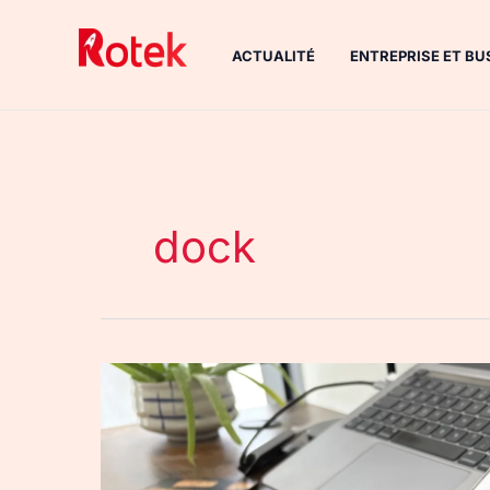
Aller
au
ACTUALITÉ
ENTREPRISE ET BU
contenu
dock
Station
de
recharge
modulaire