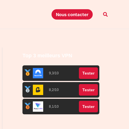
Recherche
Nous contacter
Top 3 meilleurs VPN
Tester
9,3/10
Tester
8,2/10
Tester
8,1/10