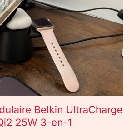
dulaire Belkin UltraCharge
 Qi2 25W 3-en-1