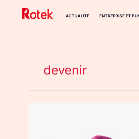
Aller
au
ACTUALITÉ
ENTREPRISE ET BU
contenu
devenir
Le
Bad
Buzz
de