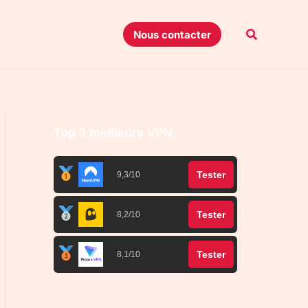
Recherche
Nous contacter
Top 3 meilleurs VPN
Tester
9,3/10
Tester
8,2/10
Tester
8,1/10