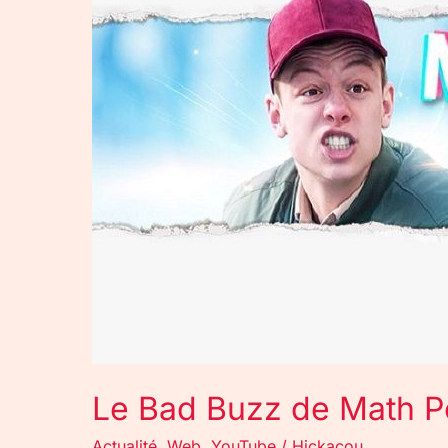
Math
Podcast
(encore)
Le Bad Buzz de Math P
Actualité
,
Web
,
YouTube
/
Hickacou