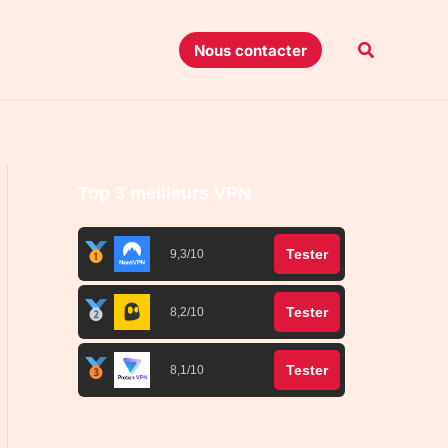
Recherche
Nous contacter
Top 3 meilleurs VPN
Tester
9,3/10
Tester
8,2/10
Tester
8,1/10