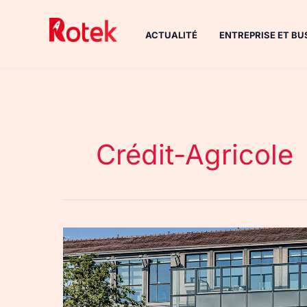
Aller
au
ACTUALITÉ
ENTREPRISE ET BU
contenu
Crédit-Agricole
Crédit
Agricole
déclaration
impôts