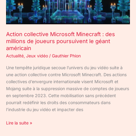
de
joueurs
poursuivent
le
Action collective Microsoft Minecraft : des
géant
millions de joueurs poursuivent le géant
américain
américain
Actualité
,
Jeux vidéo
/
Gauthier Phion
Une tempête juridique secoue l’univers du jeu vidéo suite à
une action collective contre Microsoft Minecraft. Des actions
collectives d’envergure internationale visent Microsoft et
Mojang suite à la suppression massive de comptes de joueurs
en septembre 2023. Cette mobilisation sans précédent
pourrait redéfinir les droits des consommateurs dans
l’industrie du jeu vidéo et impacter des
Lire la suite »