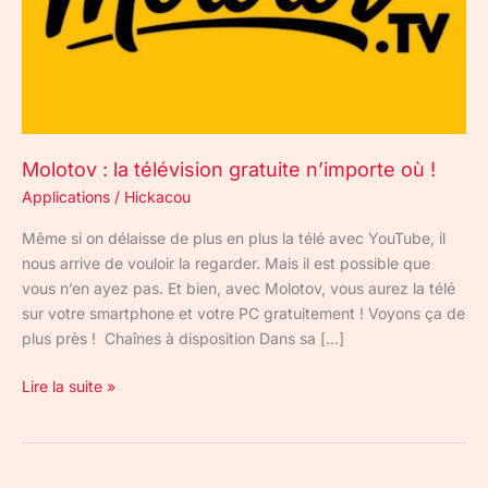
!
Molotov : la télévision gratuite n’importe où !
Applications
/
Hickacou
Même si on délaisse de plus en plus la télé avec YouTube, il
nous arrive de vouloir la regarder. Mais il est possible que
vous n’en ayez pas. Et bien, avec Molotov, vous aurez la télé
sur votre smartphone et votre PC gratuitement ! Voyons ça de
plus près ! Chaînes à disposition Dans sa […]
Lire la suite »