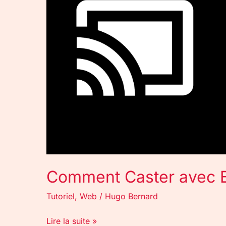
?
Comment Caster avec B
Tutoriel
,
Web
/
Hugo Bernard
Lire la suite »