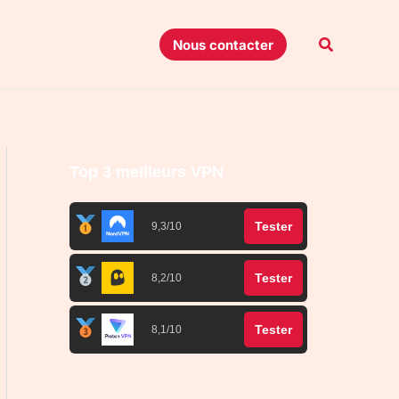
Recherche
Nous contacter
Top 3 meilleurs VPN
Tester
9,3/10
Tester
8,2/10
Tester
8,1/10