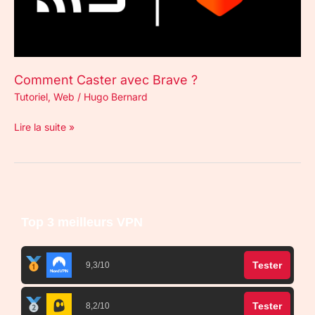
Comment Caster avec Brave ?
Tutoriel
,
Web
/
Hugo Bernard
Lire la suite »
Top 3 meilleurs VPN
Tester
9,3/10
Tester
8,2/10