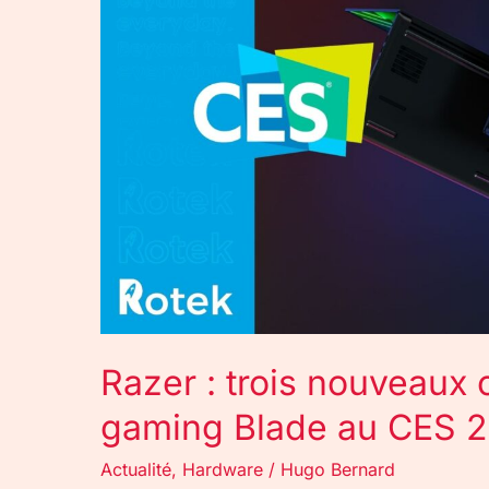
ordinateurs
portables
gaming
Blade
au
CES
2022
Razer : trois nouveaux 
gaming Blade au CES 
Actualité
,
Hardware
/
Hugo Bernard