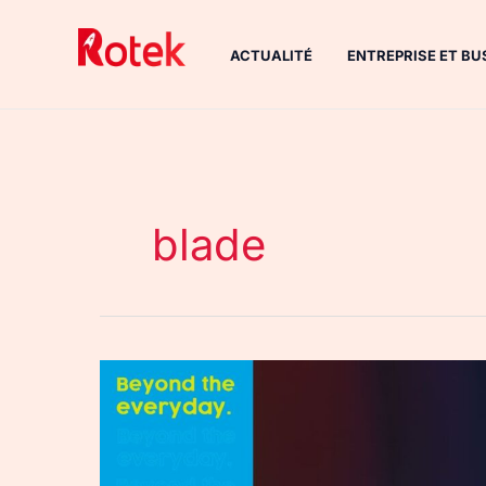
Aller
au
ACTUALITÉ
ENTREPRISE ET BU
contenu
blade
Razer
:
trois
nouveaux