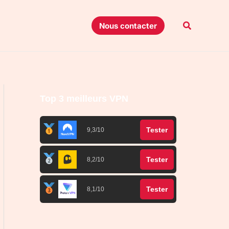
Recherche
Nous contacter
Top 3 meilleurs VPN
Tester
9,3/10
Tester
8,2/10
Tester
8,1/10