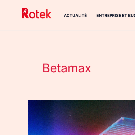
Aller
au
ACTUALITÉ
ENTREPRISE ET BU
contenu
Betamax
Betamax
fête
ses
50