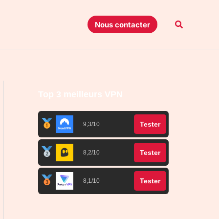
Recherche
Nous contacter
Top 3 meilleurs VPN
Tester
9,3/10
Tester
8,2/10
Tester
8,1/10