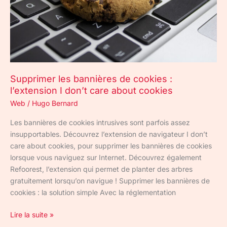
I
don’t
care
about
cookies
Supprimer les bannières de cookies :
l’extension I don’t care about cookies
Web
/
Hugo Bernard
Les bannières de cookies intrusives sont parfois assez
insupportables. Découvrez l’extension de navigateur I don’t
care about cookies, pour supprimer les bannières de cookies
lorsque vous naviguez sur Internet. Découvrez également
Refoorest, l’extension qui permet de planter des arbres
gratuitement lorsqu’on navigue ! Supprimer les bannières de
cookies : la solution simple Avec la réglementation
Lire la suite »