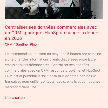
:
pourquoi
HubSpot
change
Centraliser ses données commerciales avec
la
un CRM : pourquoi HubSpot change la donne
donne
en 2026
en
2026
CRM
/
Gauthier Phion
Les commerciaux passent en moyenne 5 heures par semaine
à chercher des informations clients dispersées entre Excel,
emails et outils déconnectés. Centraliser ses données
commerciales avec un CRM résout ce problème, et HubSpot
CRM est aujourd’hui la solution la plus adoptée par les PME
françaises pour unifier contacts, deals, emails et campagnes
marketing dans une
Lire la suite »