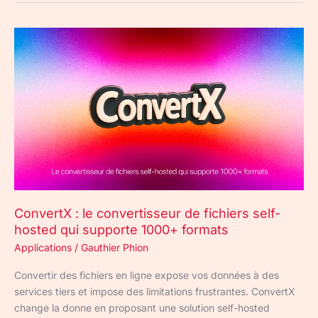
ConvertX
:
le
convertisseur
de
fichiers
self-
hosted
qui
supporte
1000+
ConvertX : le convertisseur de fichiers self-
formats
hosted qui supporte 1000+ formats
Applications
/
Gauthier Phion
Convertir des fichiers en ligne expose vos données à des
services tiers et impose des limitations frustrantes. ConvertX
change la donne en proposant une solution self-hosted