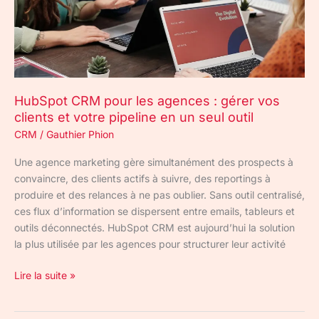
:
gérer
vos
clients
et
votre
HubSpot CRM pour les agences : gérer vos
pipeline
clients et votre pipeline en un seul outil
en
un
CRM
/
Gauthier Phion
seul
Une agence marketing gère simultanément des prospects à
outil
convaincre, des clients actifs à suivre, des reportings à
produire et des relances à ne pas oublier. Sans outil centralisé,
ces flux d’information se dispersent entre emails, tableurs et
outils déconnectés. HubSpot CRM est aujourd’hui la solution
la plus utilisée par les agences pour structurer leur activité
Lire la suite »