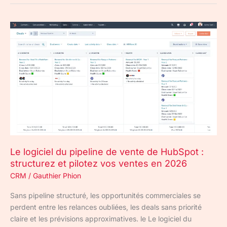
Le
logiciel
du
pipeline
de
vente
de
HubSpot
:
structurez
et
Le logiciel du pipeline de vente de HubSpot :
pilotez
structurez et pilotez vos ventes en 2026
vos
CRM
/
Gauthier Phion
ventes
en
Sans pipeline structuré, les opportunités commerciales se
2026
perdent entre les relances oubliées, les deals sans priorité
claire et les prévisions approximatives. le Le logiciel du