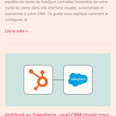
pipeline de vente de HubSpot centralise l’ensemble de votre
cycle de vente dans une interface visuelle, automatisée et
connectée à votre CRM. Ce guide vous explique comment le
configurer, le
Lire la suite »
HubSpot
vs
Salesforce
:
quel
CRM
choisir
pour
votre
entreprise
HubSpot vs Salesforce : quel CRM choisir pour
en