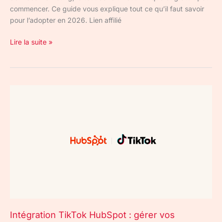
commencer. Ce guide vous explique tout ce qu’il faut savoir
pour l’adopter en 2026. Lien affilié
Lire la suite »
Intégration
TikTok
HubSpot
:
gérer
vos
campagnes
et
leads
depuis
le
Intégration TikTok HubSpot : gérer vos
Marketing