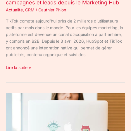
campagnes et leads depuis le Marketing Hub
Hub
Actualité
,
CRM
/
Gauthier Phion
TikTok compte aujourd’hui près de 2 milliards d’utilisateurs
actifs par mois dans le monde. Pour les équipes marketing, la
plateforme est devenue un canal d’acquisition à part entière,
y compris en B2B. Depuis le 3 avril 2026, HubSpot et TikTok
ont annoncé une intégration native qui permet de gérer
publicités, contenu organique et suivi des
Lire la suite »
GitOps
:
l’évolution
naturelle
de
l’Infrastructure