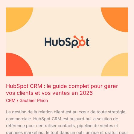
HubSpot
CRM
:
le
guide
complet
pour
gérer
vos
clients
et
HubSpot CRM : le guide complet pour gérer
vos
vos clients et vos ventes en 2026
ventes
en
CRM
/
Gauthier Phion
2026
La gestion de la relation client est au cœur de toute stratégie
commerciale. HubSpot CRM est aujourd’hui la solution de
référence pour centraliser contacts, pipeline de ventes et
données marketing, le tout dans un outil unique et gratuit pour