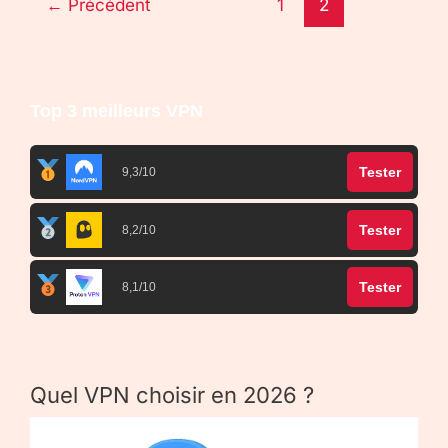
←
Précédent
1
2
Top 3 meilleurs VPN
Tester
9,3/10
Tester
8,2/10
Tester
8,1/10
Quel VPN choisir en 2026 ?