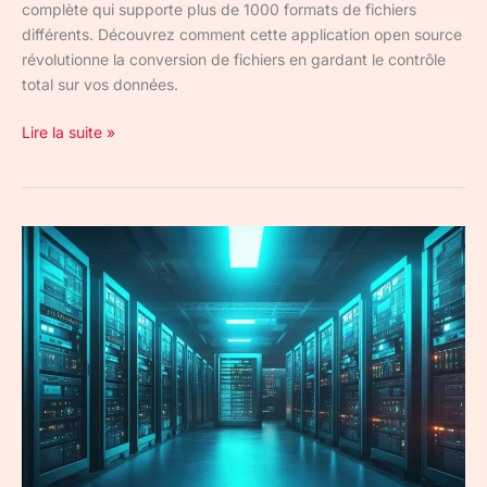
complète qui supporte plus de 1000 formats de fichiers
différents. Découvrez comment cette application open source
révolutionne la conversion de fichiers en gardant le contrôle
total sur vos données.
Lire la suite »
Infrastructure
as
Code
:
IaC
et
gestion
de
votre
infrastructure