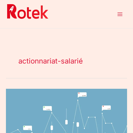
Aller
au
contenu
actionnariat-salarié
RSU
et
stock-
options
déclaration
impôts
France