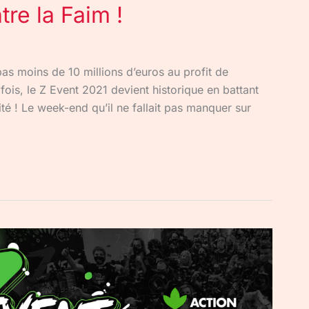
re la Faim !
pas moins de 10 millions d’euros au profit de
fois, le Z Event 2021 devient historique en battant
é ! Le week-end qu’il ne fallait pas manquer sur