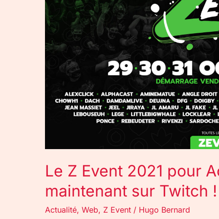
Action
contre
la
Faim,
c’est
maintenant
sur
Twitch
!
Le Z Event 2021 pour Ac
maintenant sur Twitch !
Actualité
,
Web
,
Z Event
/
Hugo Bernard