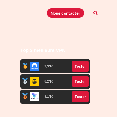
Recherche
Nous contacter
Top 3 meilleurs VPN
Tester
9,3/10
Tester
8,2/10
Tester
8,1/10