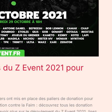
s du Z Event 2021 pour
ers ont mis en place des paliers de donation pour
tion contre la Faim : découvrez tous les donation
avoir plus sur le déroulement du Z Event 2021, lisez