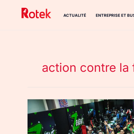
Aller
au
ACTUALITÉ
ENTREPRISE ET BU
contenu
action contre la
Le
Z
Event
2021