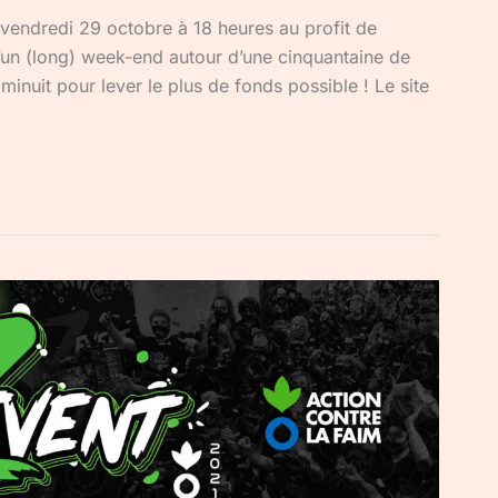
 vendredi 29 octobre à 18 heures au profit de
d’un (long) week-end autour d’une cinquantaine de
nuit pour lever le plus de fonds possible ! Le site