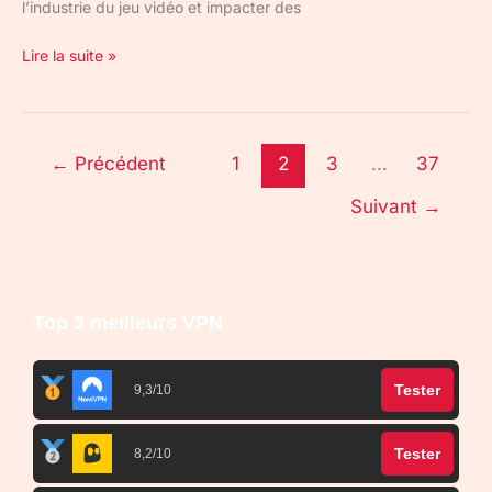
l’industrie du jeu vidéo et impacter des
Lire la suite »
←
Précédent
1
2
3
…
37
Suivant
→
Top 3 meilleurs VPN
Tester
9,3/10
Tester
8,2/10