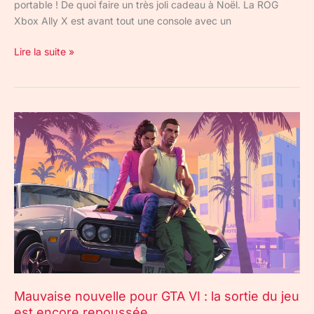
portable ! De quoi faire un très joli cadeau à Noël. La ROG
X
Xbox Ally X est avant tout une console avec un
Lire la suite »
Mauvaise
nouvelle
pour
GTA
VI
:
la
sortie
du
jeu
est
Mauvaise nouvelle pour GTA VI : la sortie du jeu
encore
est encore repoussée
repoussée