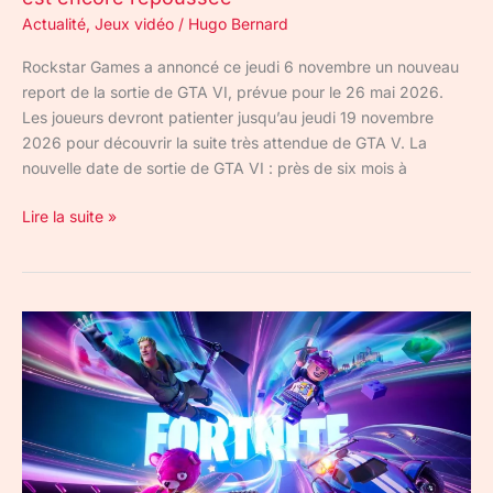
Actualité
,
Jeux vidéo
/
Hugo Bernard
Rockstar Games a annoncé ce jeudi 6 novembre un nouveau
report de la sortie de GTA VI, prévue pour le 26 mai 2026.
Les joueurs devront patienter jusqu’au jeudi 19 novembre
2026 pour découvrir la suite très attendue de GTA V. La
nouvelle date de sortie de GTA VI : près de six mois à
Lire la suite »
C’est
la
panne
sur
Fortnite
:
impossible