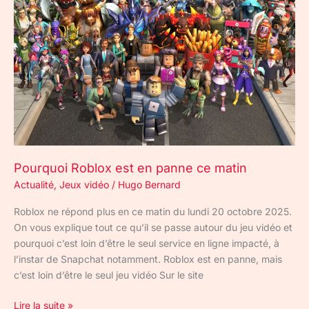
Roblox
est
en
panne
ce
matin
Pourquoi Roblox est en panne ce matin
Actualité
,
Jeux vidéo
/
Hugo Bernard
Roblox ne répond plus en ce matin du lundi 20 octobre 2025.
On vous explique tout ce qu’il se passe autour du jeu vidéo et
pourquoi c’est loin d’être le seul service en ligne impacté, à
l’instar de Snapchat notamment. Roblox est en panne, mais
c’est loin d’être le seul jeu vidéo Sur le site
Lire la suite »