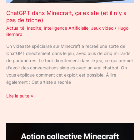
de
ChatGPT dans Minecraft, ça existe (et il n’y a
triche)
pas de triche)
Actualité
,
Insolite
,
Intelligence Artificielle
,
Jeux vidéo
/
Hugo
Bernard
Un vidéaste spécialisé sur Minecraft a recréé une sorte de
ChatGPT directement dans le jeu, avec plus de cinq milliards
de paramètres. Le tout directement dans le jeu, ce qui permet
d’avoir des conversations simples avec un vrai chatbot. On
vous explique comment cet exploit est possible. À lire
également : Cet artiste a recréé
Lire la suite »
Action
collective