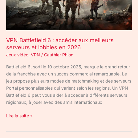
meilleurs
serveurs
et
lobbies
en
VPN Battlefield 6 : accéder aux meilleurs
2026
serveurs et lobbies en 2026
Jeux vidéo
,
VPN
/
Gauthier Phion
Battlefield 6, sorti le 10 octobre 2025, marque le grand retour
de la franchise avec un succès commercial remarquable. Le
jeu propose plusieurs modes de matchmaking et des serveurs
Portal personnalisables qui varient selon les régions. Un VPN
Battlefield 6 peut vous aider à accéder à différents serveurs
régionaux, à jouer avec des amis internationaux
Lire la suite »