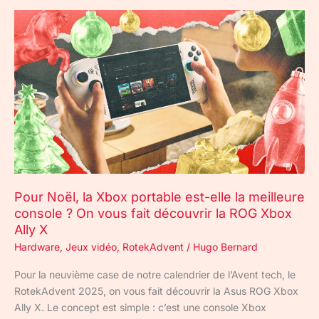
Pour
Noël,
la
Xbox
portable
est-
elle
la
meilleure
console
?
Pour Noël, la Xbox portable est-elle la meilleure
On
console ? On vous fait découvrir la ROG Xbox
vous
Ally X
fait
découvrir
Hardware
,
Jeux vidéo
,
RotekAdvent
/
Hugo Bernard
la
Pour la neuvième case de notre calendrier de l’Avent tech, le
ROG
RotekAdvent 2025, on vous fait découvrir la Asus ROG Xbox
Xbox
Ally X. Le concept est simple : c’est une console Xbox
Ally